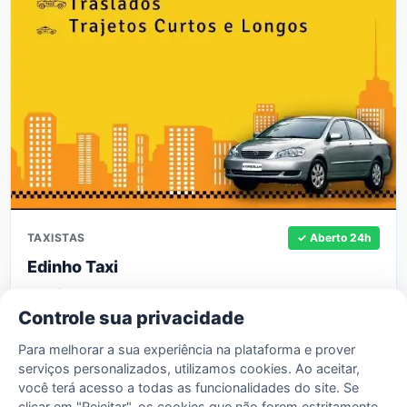
TAXISTAS
✓ Aberto 24h
Edinho Taxi
Telefone:
37 9 9807-5344
Controle sua privacidade
Edinho Taxista em Capitólio oferece viagens, traslados
e trajetos curtos ou longos com segurança, conforto e
Para melhorar a sua experiência na plataforma e prover
pontualidade. Atendimento…
serviços personalizados, utilizamos cookies. Ao aceitar,
você terá acesso a todas as funcionalidades do site. Se
Saiba mais
clicar em "Rejeitar", os cookies que não forem estritamente