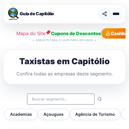
Guia de Capitólio
Mapa do Site
Cupons de Descontos
Cashba
←
ARRASTE PARA O LADO PARA VER MAIS
→
Ir
para
Taxistas em Capitólio
o
conteúdo
Confira todas as empresas deste segmento.
Academias
Açougues
Agência de Turismo
A