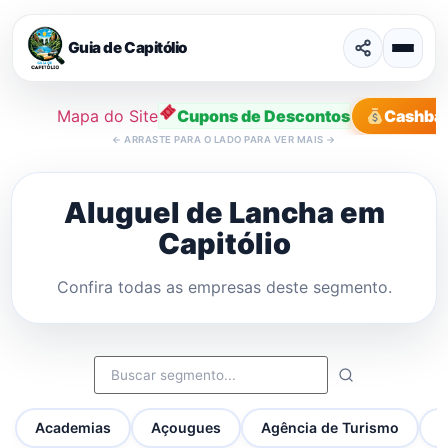
Guia de Capitólio
Mapa do Site
Cupons de Descontos
Cashba
←
ARRASTE PARA O LADO PARA VER MAIS
→
Ir
para
Aluguel de Lancha em
o
Capitólio
conteúdo
Confira todas as empresas deste segmento.
Academias
Açougues
Agência de Turismo
A