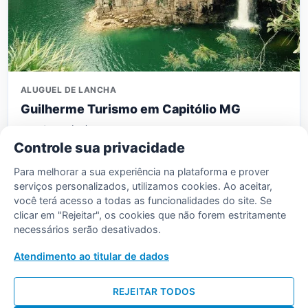
ALUGUEL DE LANCHA
Guilherme Turismo em Capitólio MG
Telefone:
(37) 99908-2179
Controle sua privacidade
Nosso objetivo é ver todos navegando felizes e
aproveitando o melhor do mar de minas… Temos
Para melhorar a sua experiência na plataforma e prover
lanchas Exclusivas…
serviços personalizados, utilizamos cookies. Ao aceitar,
você terá acesso a todas as funcionalidades do site. Se
Saiba mais
clicar em "Rejeitar", os cookies que não forem estritamente
necessários serão desativados.
Atendimento ao titular de dados
← Ver todas as empresas
REJEITAR TODOS