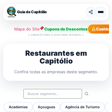
Guia de Capitólio
Mapa do Site
Cupons de Descontos
Cashba
←
ARRASTE PARA O LADO PARA VER MAIS
→
Ir
para
Restaurantes em
o
Capitólio
conteúdo
Confira todas as empresas deste segmento.
Academias
Açougues
Agência de Turismo
A