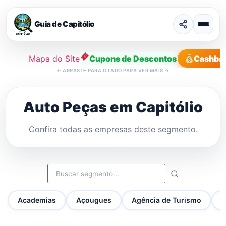
Guia de Capitólio
Mapa do Site
Cupons de Descontos
Cashba
←
ARRASTE PARA O LADO PARA VER MAIS
→
Ir
para
Auto Peças em Capitólio
o
conteúdo
Confira todas as empresas deste segmento.
Academias
Açougues
Agência de Turismo
A