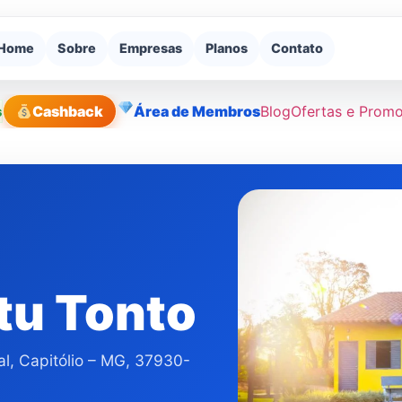
Home
Sobre
Empresas
Planos
Contato
s
Cashback
Área de Membros
Blog
Ofertas e Prom
tu Tonto
l, Capitólio – MG, 37930-