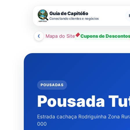
Guia de Capitólio
Conectando clientes e negócios
❮
Mapa do Site
Cupons de Desconto
Ir
para
o
conteúdo
POUSADAS
Pousada Tu
Estrada cachaça Rodriguinha Zona Rura
000