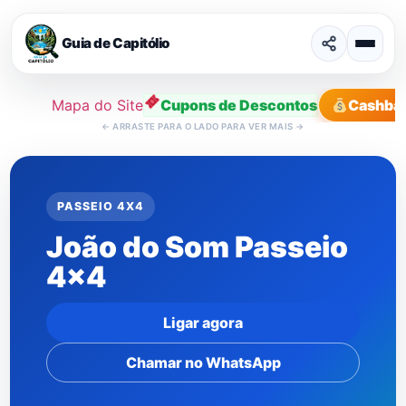
Guia de Capitólio
Mapa do Site
Cupons de Descontos
Cashba
←
ARRASTE PARA O LADO PARA VER MAIS
→
Ir
para
o
PASSEIO 4X4
conteúdo
João do Som Passeio
4×4
Ligar agora
Chamar no WhatsApp