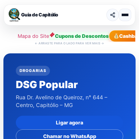
Guia de Capitólio
Mapa do Site
Cupons de Descontos
Cashba
←
ARRASTE PARA O LADO PARA VER MAIS
→
Ir
para
o
DROGARIAS
conteúdo
DSG Popular
Rua Dr. Avelino de Queiroz, n° 644 –
Centro, Capitólio – MG
Ligar agora
Chamar no WhatsApp