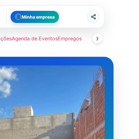
Minha empresa
oções
Agenda de Eventos
Empregos
❯