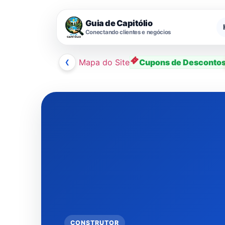
Guia de Capitólio
Conectando clientes e negócios
❮
Mapa do Site
Cupons de Desconto
Ir
para
o
conteúdo
CONSTRUTOR