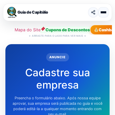
Guia de Capitólio
Mapa do Site
Cupons de Descontos
Cashba
←
ARRASTE PARA O LADO PARA VER MAIS
→
Ir
para
o
ANUNCIE
conteúdo
Cadastre sua
empresa
Preencha o formulário abaixo. Após nossa equipe
aprovar, sua empresa será publicada no guia e você
poderá editá-la a qualquer momento entrando com
seu e-mail.